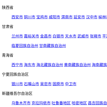
陕西省
西安市
铜川市
宝鸡市
咸阳市
渭南市
延安市
汉中市
榆林
甘肃省
兰州市
嘉峪关市
金昌市
白银市
天水市
武威市
张掖市
平
临夏回族自治州
甘南藏族自治州
青海省
西宁市
海东市
海北藏族自治州
黄南藏族自治州
海南藏族
宁夏回族自治区
银川市
石嘴山市
吴忠市
固原市
中卫市
新疆维吾尔自治区
乌鲁木齐市
克拉玛依市
吐鲁番地区
哈密地区
昌吉回族自