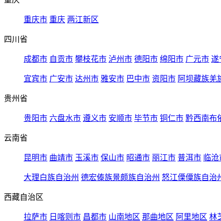
重庆市
重庆
两江新区
四川省
成都市
自贡市
攀枝花市
泸州市
德阳市
绵阳市
广元市
遂
宜宾市
广安市
达州市
雅安市
巴中市
资阳市
阿坝藏族羌
贵州省
贵阳市
六盘水市
遵义市
安顺市
毕节市
铜仁市
黔西南布
云南省
昆明市
曲靖市
玉溪市
保山市
昭通市
丽江市
普洱市
临沧
大理白族自治州
德宏傣族景颇族自治州
怒江傈僳族自治
西藏自治区
拉萨市
日喀则市
昌都市
山南地区
那曲地区
阿里地区
林