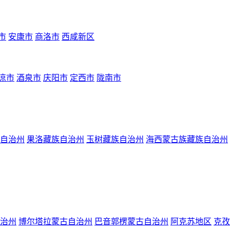
市
安康市
商洛市
西咸新区
凉市
酒泉市
庆阳市
定西市
陇南市
自治州
果洛藏族自治州
玉树藏族自治州
海西蒙古族藏族自治州
治州
博尔塔拉蒙古自治州
巴音郭楞蒙古自治州
阿克苏地区
克孜