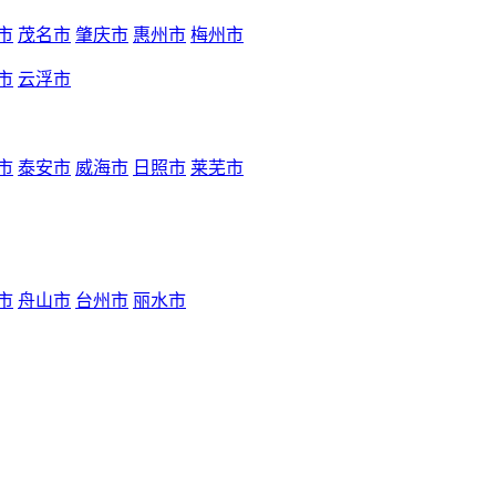
市
茂名市
肇庆市
惠州市
梅州市
市
云浮市
市
泰安市
威海市
日照市
莱芜市
市
舟山市
台州市
丽水市