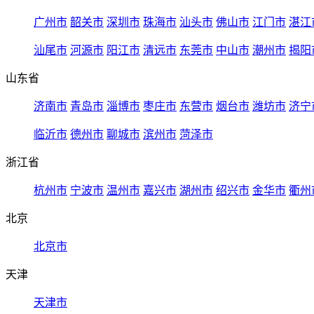
广州市
韶关市
深圳市
珠海市
汕头市
佛山市
江门市
湛江
汕尾市
河源市
阳江市
清远市
东莞市
中山市
潮州市
揭阳
山东省
济南市
青岛市
淄博市
枣庄市
东营市
烟台市
潍坊市
济宁
临沂市
德州市
聊城市
滨州市
菏泽市
浙江省
杭州市
宁波市
温州市
嘉兴市
湖州市
绍兴市
金华市
衢州
北京
北京市
天津
天津市