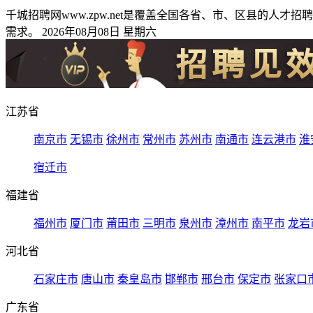
千城招聘网www.zpw.net是覆盖全国各省、市、区县的
需求。 2026年08月08日 星期六
江苏省
南京市
无锡市
徐州市
常州市
苏州市
南通市
连云港市
淮
宿迁市
福建省
福州市
厦门市
莆田市
三明市
泉州市
漳州市
南平市
龙岩
河北省
石家庄市
唐山市
秦皇岛市
邯郸市
邢台市
保定市
张家口
广东省