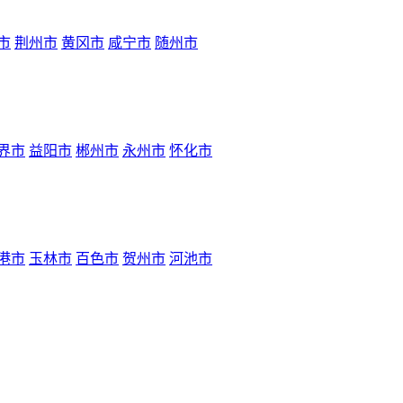
市
荆州市
黄冈市
咸宁市
随州市
界市
益阳市
郴州市
永州市
怀化市
港市
玉林市
百色市
贺州市
河池市