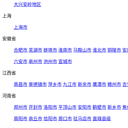
大兴安岭地区
上海
上海市
安徽省
合肥市
芜湖市
蚌埠市
淮南市
马鞍山市
淮北市
铜陵市
安
六安市
亳州市
池州市
宣城市
江西省
南昌市
景德镇市
萍乡市
九江市
新余市
鹰潭市
赣州市
吉
河南省
郑州市
开封市
洛阳市
平顶山市
安阳市
鹤壁市
新乡市
焦
南阳市
商丘市
信阳市
周口市
驻马店市
直辖县级