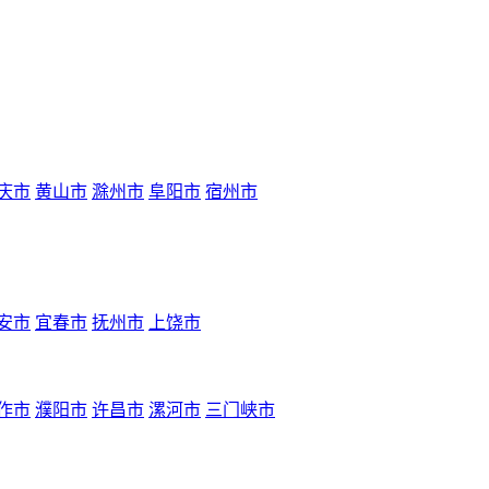
庆市
黄山市
滁州市
阜阳市
宿州市
安市
宜春市
抚州市
上饶市
作市
濮阳市
许昌市
漯河市
三门峡市