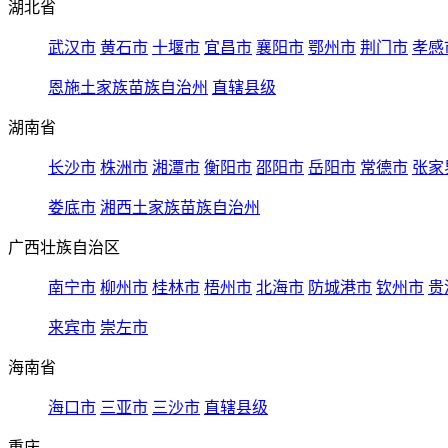
湖北省
武汉市
黄石市
十堰市
宜昌市
襄阳市
鄂州市
荆门市
孝感
恩施土家族苗族自治州
直辖县级
湖南省
长沙市
株洲市
湘潭市
衡阳市
邵阳市
岳阳市
常德市
张家
娄底市
湘西土家族苗族自治州
广西壮族自治区
南宁市
柳州市
桂林市
梧州市
北海市
防城港市
钦州市
贵
来宾市
崇左市
海南省
海口市
三亚市
三沙市
直辖县级
重庆