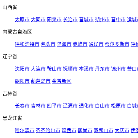
山西省
太原市
大同市
阳泉市
长治市
晋城市
朔州市
晋中市
运城
内蒙古自治区
呼和浩特市
包头市
乌海市
赤峰市
通辽市
鄂尔多斯市
呼
辽宁省
沈阳市
大连市
鞍山市
抚顺市
本溪市
丹东市
锦州市
营口
朝阳市
葫芦岛市
金普新区
吉林省
长春市
吉林市
四平市
辽源市
通化市
白山市
松原市
白城
黑龙江省
哈尔滨市
齐齐哈尔市
鸡西市
鹤岗市
双鸭山市
大庆市
伊