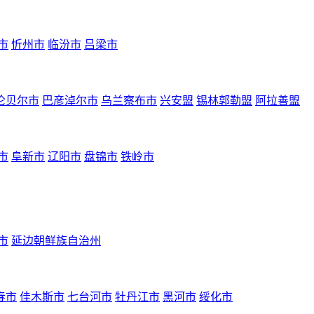
市
忻州市
临汾市
吕梁市
伦贝尔市
巴彦淖尔市
乌兰察布市
兴安盟
锡林郭勒盟
阿拉善盟
市
阜新市
辽阳市
盘锦市
铁岭市
市
延边朝鲜族自治州
春市
佳木斯市
七台河市
牡丹江市
黑河市
绥化市