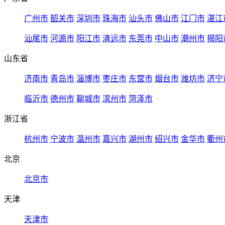
广州市
韶关市
深圳市
珠海市
汕头市
佛山市
江门市
湛江
汕尾市
河源市
阳江市
清远市
东莞市
中山市
潮州市
揭阳
山东省
济南市
青岛市
淄博市
枣庄市
东营市
烟台市
潍坊市
济宁
临沂市
德州市
聊城市
滨州市
菏泽市
浙江省
杭州市
宁波市
温州市
嘉兴市
湖州市
绍兴市
金华市
衢州
北京
北京市
天津
天津市