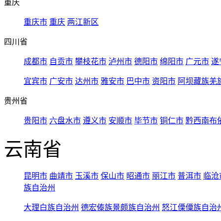
重庆
重庆市
重庆
两江新区
四川省
成都市
自贡市
攀枝花市
泸州市
德阳市
绵阳市
广元市
遂
宜宾市
广安市
达州市
雅安市
巴中市
资阳市
阿坝藏族羌
贵州省
贵阳市
六盘水市
遵义市
安顺市
毕节市
铜仁市
黔西南布
云南省
昆明市
曲靖市
玉溪市
保山市
昭通市
丽江市
普洱市
临沧
族自治州
大理白族自治州
德宏傣族景颇族自治州
怒江傈僳族自治