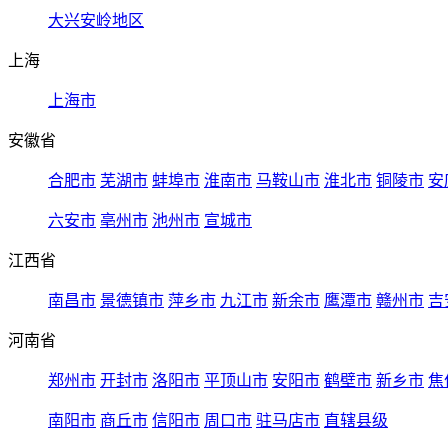
大兴安岭地区
上海
上海市
安徽省
合肥市
芜湖市
蚌埠市
淮南市
马鞍山市
淮北市
铜陵市
安
六安市
亳州市
池州市
宣城市
江西省
南昌市
景德镇市
萍乡市
九江市
新余市
鹰潭市
赣州市
吉
河南省
郑州市
开封市
洛阳市
平顶山市
安阳市
鹤壁市
新乡市
焦
南阳市
商丘市
信阳市
周口市
驻马店市
直辖县级