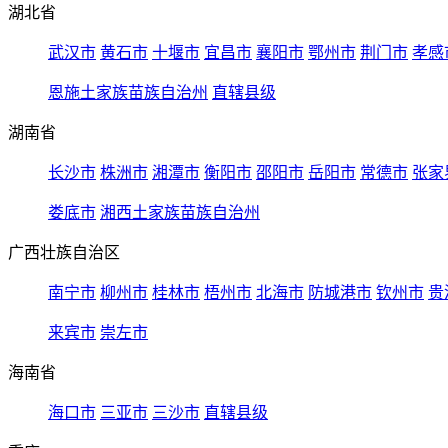
湖北省
武汉市
黄石市
十堰市
宜昌市
襄阳市
鄂州市
荆门市
孝感
恩施土家族苗族自治州
直辖县级
湖南省
长沙市
株洲市
湘潭市
衡阳市
邵阳市
岳阳市
常德市
张家
娄底市
湘西土家族苗族自治州
广西壮族自治区
南宁市
柳州市
桂林市
梧州市
北海市
防城港市
钦州市
贵
来宾市
崇左市
海南省
海口市
三亚市
三沙市
直辖县级