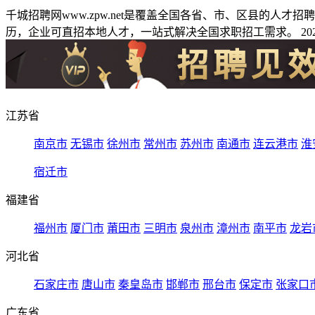
千城招聘网www.zpw.net是覆盖全国各省、市、区县的人
历，企业可直招本地人才，一站式解决全国求职招工需求。 2026
江苏省
南京市
无锡市
徐州市
常州市
苏州市
南通市
连云港市
淮
宿迁市
福建省
福州市
厦门市
莆田市
三明市
泉州市
漳州市
南平市
龙岩
河北省
石家庄市
唐山市
秦皇岛市
邯郸市
邢台市
保定市
张家口
广东省