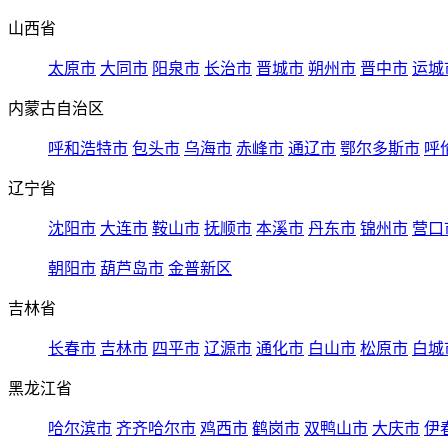
山西省
太原市
大同市
阳泉市
长治市
晋城市
朔州市
晋中市
运城
内蒙古自治区
呼和浩特市
包头市
乌海市
赤峰市
通辽市
鄂尔多斯市
呼
辽宁省
沈阳市
大连市
鞍山市
抚顺市
本溪市
丹东市
锦州市
营口
朝阳市
葫芦岛市
金普新区
吉林省
长春市
吉林市
四平市
辽源市
通化市
白山市
松原市
白城
黑龙江省
哈尔滨市
齐齐哈尔市
鸡西市
鹤岗市
双鸭山市
大庆市
伊