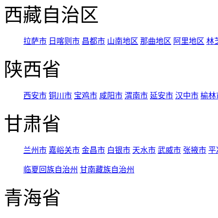
西藏自治区
拉萨市
日喀则市
昌都市
山南地区
那曲地区
阿里地区
林
陕西省
西安市
铜川市
宝鸡市
咸阳市
渭南市
延安市
汉中市
榆林
甘肃省
兰州市
嘉峪关市
金昌市
白银市
天水市
武威市
张掖市
平
临夏回族自治州
甘南藏族自治州
青海省