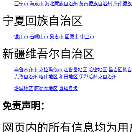
西宁市
海东市
海北藏族自治州
黄南藏族自治州
海南藏族
宁夏回族自治区
银川市
石嘴山市
吴忠市
固原市
中卫市
新疆维吾尔自治区
乌鲁木齐市
克拉玛依市
吐鲁番地区
哈密地区
昌吉回族自
克孜自治州
喀什地区
和田地区
伊犁哈萨克自治州
塔城地区
阿勒泰地区
直辖县级
免责声明：
网页内的所有信息均为用