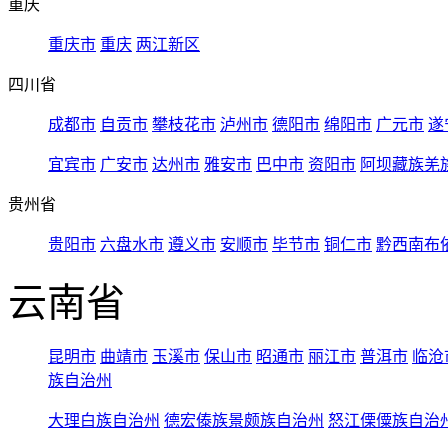
重庆
重庆市
重庆
两江新区
四川省
成都市
自贡市
攀枝花市
泸州市
德阳市
绵阳市
广元市
遂
宜宾市
广安市
达州市
雅安市
巴中市
资阳市
阿坝藏族羌
贵州省
贵阳市
六盘水市
遵义市
安顺市
毕节市
铜仁市
黔西南布
云南省
昆明市
曲靖市
玉溪市
保山市
昭通市
丽江市
普洱市
临沧
族自治州
大理白族自治州
德宏傣族景颇族自治州
怒江傈僳族自治