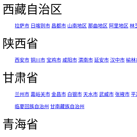
西藏自治区
拉萨市
日喀则市
昌都市
山南地区
那曲地区
阿里地区
林
陕西省
西安市
铜川市
宝鸡市
咸阳市
渭南市
延安市
汉中市
榆林
甘肃省
兰州市
嘉峪关市
金昌市
白银市
天水市
武威市
张掖市
平
临夏回族自治州
甘南藏族自治州
青海省