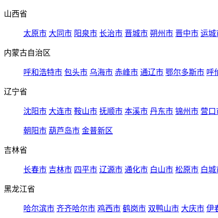
山西省
太原市
大同市
阳泉市
长治市
晋城市
朔州市
晋中市
运城
内蒙古自治区
呼和浩特市
包头市
乌海市
赤峰市
通辽市
鄂尔多斯市
呼
辽宁省
沈阳市
大连市
鞍山市
抚顺市
本溪市
丹东市
锦州市
营口
朝阳市
葫芦岛市
金普新区
吉林省
长春市
吉林市
四平市
辽源市
通化市
白山市
松原市
白城
黑龙江省
哈尔滨市
齐齐哈尔市
鸡西市
鹤岗市
双鸭山市
大庆市
伊