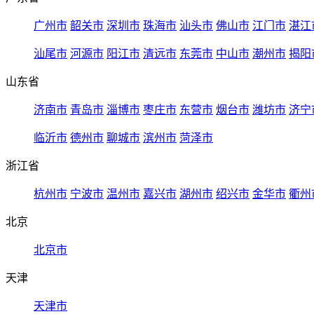
广州市
韶关市
深圳市
珠海市
汕头市
佛山市
江门市
湛江
汕尾市
河源市
阳江市
清远市
东莞市
中山市
潮州市
揭阳
山东省
济南市
青岛市
淄博市
枣庄市
东营市
烟台市
潍坊市
济宁
临沂市
德州市
聊城市
滨州市
菏泽市
浙江省
杭州市
宁波市
温州市
嘉兴市
湖州市
绍兴市
金华市
衢州
北京
北京市
天津
天津市