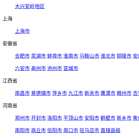
大兴安岭地区
上海
上海市
安徽省
合肥市
芜湖市
蚌埠市
淮南市
马鞍山市
淮北市
铜陵市
安
六安市
亳州市
池州市
宣城市
江西省
南昌市
景德镇市
萍乡市
九江市
新余市
鹰潭市
赣州市
吉
河南省
郑州市
开封市
洛阳市
平顶山市
安阳市
鹤壁市
新乡市
焦
南阳市
商丘市
信阳市
周口市
驻马店市
直辖县级