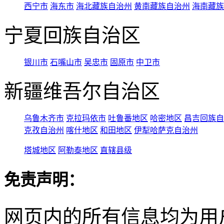
西宁市
海东市
海北藏族自治州
黄南藏族自治州
海南藏族
宁夏回族自治区
银川市
石嘴山市
吴忠市
固原市
中卫市
新疆维吾尔自治区
乌鲁木齐市
克拉玛依市
吐鲁番地区
哈密地区
昌吉回族自
克孜自治州
喀什地区
和田地区
伊犁哈萨克自治州
塔城地区
阿勒泰地区
直辖县级
免责声明：
网页内的所有信息均为用