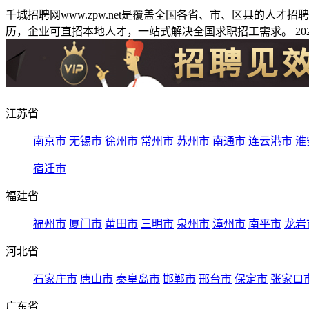
千城招聘网www.zpw.net是覆盖全国各省、市、区县的人
历，企业可直招本地人才，一站式解决全国求职招工需求。 2026
江苏省
南京市
无锡市
徐州市
常州市
苏州市
南通市
连云港市
淮
宿迁市
福建省
福州市
厦门市
莆田市
三明市
泉州市
漳州市
南平市
龙岩
河北省
石家庄市
唐山市
秦皇岛市
邯郸市
邢台市
保定市
张家口
广东省