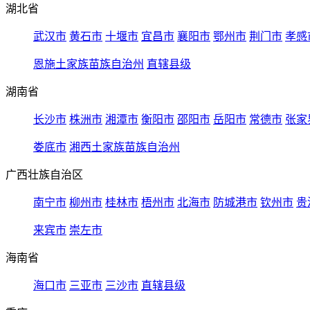
湖北省
武汉市
黄石市
十堰市
宜昌市
襄阳市
鄂州市
荆门市
孝感
恩施土家族苗族自治州
直辖县级
湖南省
长沙市
株洲市
湘潭市
衡阳市
邵阳市
岳阳市
常德市
张家
娄底市
湘西土家族苗族自治州
广西壮族自治区
南宁市
柳州市
桂林市
梧州市
北海市
防城港市
钦州市
贵
来宾市
崇左市
海南省
海口市
三亚市
三沙市
直辖县级