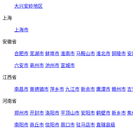
大兴安岭地区
上海
上海市
安徽省
合肥市
芜湖市
蚌埠市
淮南市
马鞍山市
淮北市
铜陵市
安
六安市
亳州市
池州市
宣城市
江西省
南昌市
景德镇市
萍乡市
九江市
新余市
鹰潭市
赣州市
吉
河南省
郑州市
开封市
洛阳市
平顶山市
安阳市
鹤壁市
新乡市
焦
南阳市
商丘市
信阳市
周口市
驻马店市
直辖县级