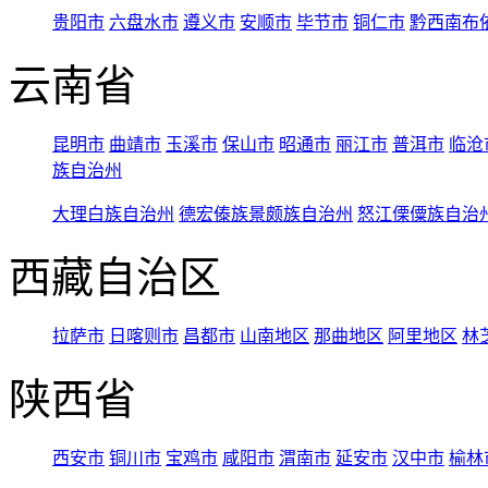
贵阳市
六盘水市
遵义市
安顺市
毕节市
铜仁市
黔西南布
云南省
昆明市
曲靖市
玉溪市
保山市
昭通市
丽江市
普洱市
临沧
族自治州
大理白族自治州
德宏傣族景颇族自治州
怒江傈僳族自治
西藏自治区
拉萨市
日喀则市
昌都市
山南地区
那曲地区
阿里地区
林
陕西省
西安市
铜川市
宝鸡市
咸阳市
渭南市
延安市
汉中市
榆林