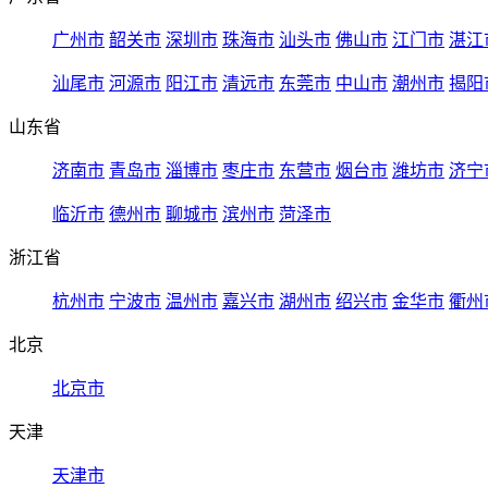
广州市
韶关市
深圳市
珠海市
汕头市
佛山市
江门市
湛江
汕尾市
河源市
阳江市
清远市
东莞市
中山市
潮州市
揭阳
山东省
济南市
青岛市
淄博市
枣庄市
东营市
烟台市
潍坊市
济宁
临沂市
德州市
聊城市
滨州市
菏泽市
浙江省
杭州市
宁波市
温州市
嘉兴市
湖州市
绍兴市
金华市
衢州
北京
北京市
天津
天津市