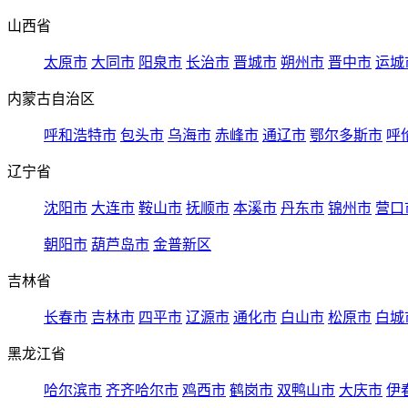
山西省
太原市
大同市
阳泉市
长治市
晋城市
朔州市
晋中市
运城
内蒙古自治区
呼和浩特市
包头市
乌海市
赤峰市
通辽市
鄂尔多斯市
呼
辽宁省
沈阳市
大连市
鞍山市
抚顺市
本溪市
丹东市
锦州市
营口
朝阳市
葫芦岛市
金普新区
吉林省
长春市
吉林市
四平市
辽源市
通化市
白山市
松原市
白城
黑龙江省
哈尔滨市
齐齐哈尔市
鸡西市
鹤岗市
双鸭山市
大庆市
伊