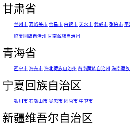
甘肃省
兰州市
嘉峪关市
金昌市
白银市
天水市
武威市
张掖市
平
临夏回族自治州
甘南藏族自治州
青海省
西宁市
海东市
海北藏族自治州
黄南藏族自治州
海南藏族
宁夏回族自治区
银川市
石嘴山市
吴忠市
固原市
中卫市
新疆维吾尔自治区