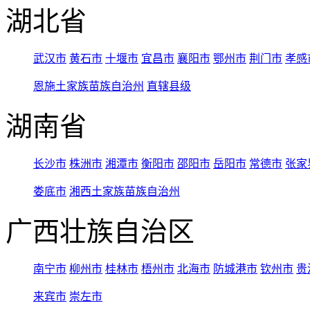
湖北省
武汉市
黄石市
十堰市
宜昌市
襄阳市
鄂州市
荆门市
孝感
恩施土家族苗族自治州
直辖县级
湖南省
长沙市
株洲市
湘潭市
衡阳市
邵阳市
岳阳市
常德市
张家
娄底市
湘西土家族苗族自治州
广西壮族自治区
南宁市
柳州市
桂林市
梧州市
北海市
防城港市
钦州市
贵
来宾市
崇左市