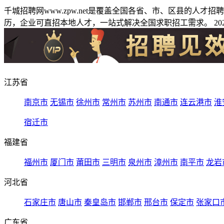
千城招聘网www.zpw.net是覆盖全国各省、市、区县的人
历，企业可直招本地人才，一站式解决全国求职招工需求。 2026
江苏省
南京市
无锡市
徐州市
常州市
苏州市
南通市
连云港市
淮
宿迁市
福建省
福州市
厦门市
莆田市
三明市
泉州市
漳州市
南平市
龙岩
河北省
石家庄市
唐山市
秦皇岛市
邯郸市
邢台市
保定市
张家口
广东省