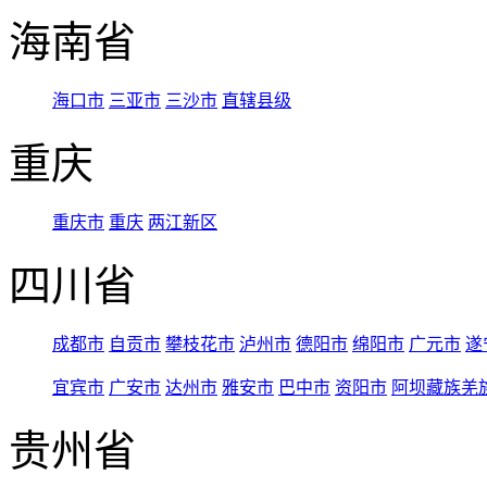
海南省
海口市
三亚市
三沙市
直辖县级
重庆
重庆市
重庆
两江新区
四川省
成都市
自贡市
攀枝花市
泸州市
德阳市
绵阳市
广元市
遂
宜宾市
广安市
达州市
雅安市
巴中市
资阳市
阿坝藏族羌
贵州省