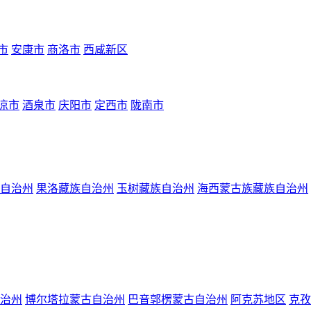
市
安康市
商洛市
西咸新区
凉市
酒泉市
庆阳市
定西市
陇南市
自治州
果洛藏族自治州
玉树藏族自治州
海西蒙古族藏族自治州
治州
博尔塔拉蒙古自治州
巴音郭楞蒙古自治州
阿克苏地区
克孜