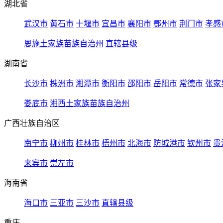
湖北省
武汉市
黄石市
十堰市
宜昌市
襄阳市
鄂州市
荆门市
孝感
恩施土家族苗族自治州
直辖县级
湖南省
长沙市
株洲市
湘潭市
衡阳市
邵阳市
岳阳市
常德市
张家
娄底市
湘西土家族苗族自治州
广西壮族自治区
南宁市
柳州市
桂林市
梧州市
北海市
防城港市
钦州市
贵
来宾市
崇左市
海南省
海口市
三亚市
三沙市
直辖县级
重庆