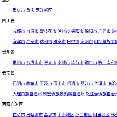
重庆市
重庆
两江新区
四川省
成都市
自贡市
攀枝花市
泸州市
德阳市
绵阳市
广元市
遂
宜宾市
广安市
达州市
雅安市
巴中市
资阳市
阿坝藏族羌
贵州省
贵阳市
六盘水市
遵义市
安顺市
毕节市
铜仁市
黔西南布
云南省
昆明市
曲靖市
玉溪市
保山市
昭通市
丽江市
普洱市
临沧
大理白族自治州
德宏傣族景颇族自治州
怒江傈僳族自治
西藏自治区
拉萨市
日喀则市
昌都市
山南地区
那曲地区
阿里地区
林