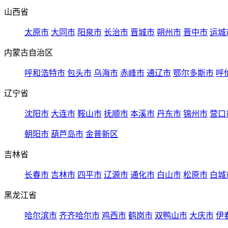
山西省
太原市
大同市
阳泉市
长治市
晋城市
朔州市
晋中市
运城
内蒙古自治区
呼和浩特市
包头市
乌海市
赤峰市
通辽市
鄂尔多斯市
呼
辽宁省
沈阳市
大连市
鞍山市
抚顺市
本溪市
丹东市
锦州市
营口
朝阳市
葫芦岛市
金普新区
吉林省
长春市
吉林市
四平市
辽源市
通化市
白山市
松原市
白城
黑龙江省
哈尔滨市
齐齐哈尔市
鸡西市
鹤岗市
双鸭山市
大庆市
伊