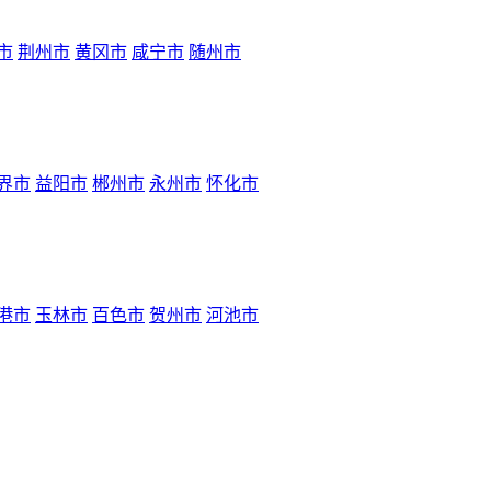
市
荆州市
黄冈市
咸宁市
随州市
界市
益阳市
郴州市
永州市
怀化市
港市
玉林市
百色市
贺州市
河池市