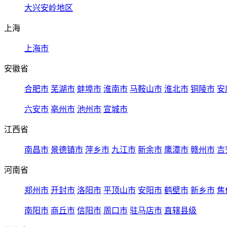
大兴安岭地区
上海
上海市
安徽省
合肥市
芜湖市
蚌埠市
淮南市
马鞍山市
淮北市
铜陵市
安
六安市
亳州市
池州市
宣城市
江西省
南昌市
景德镇市
萍乡市
九江市
新余市
鹰潭市
赣州市
吉
河南省
郑州市
开封市
洛阳市
平顶山市
安阳市
鹤壁市
新乡市
焦
南阳市
商丘市
信阳市
周口市
驻马店市
直辖县级