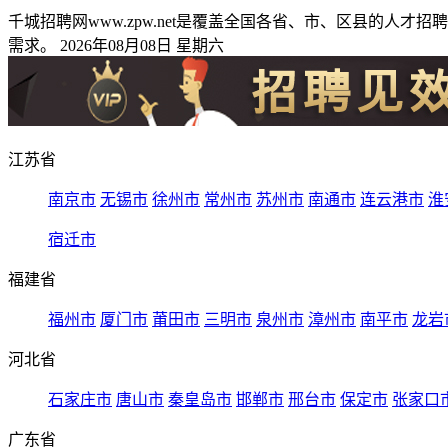
千城招聘网www.zpw.net是覆盖全国各省、市、区县的
需求。 2026年08月08日 星期六
江苏省
南京市
无锡市
徐州市
常州市
苏州市
南通市
连云港市
淮
宿迁市
福建省
福州市
厦门市
莆田市
三明市
泉州市
漳州市
南平市
龙岩
河北省
石家庄市
唐山市
秦皇岛市
邯郸市
邢台市
保定市
张家口
广东省