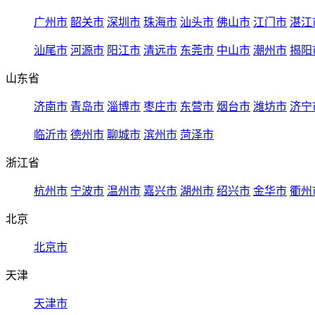
广州市
韶关市
深圳市
珠海市
汕头市
佛山市
江门市
湛江
汕尾市
河源市
阳江市
清远市
东莞市
中山市
潮州市
揭阳
山东省
济南市
青岛市
淄博市
枣庄市
东营市
烟台市
潍坊市
济宁
临沂市
德州市
聊城市
滨州市
菏泽市
浙江省
杭州市
宁波市
温州市
嘉兴市
湖州市
绍兴市
金华市
衢州
北京
北京市
天津
天津市