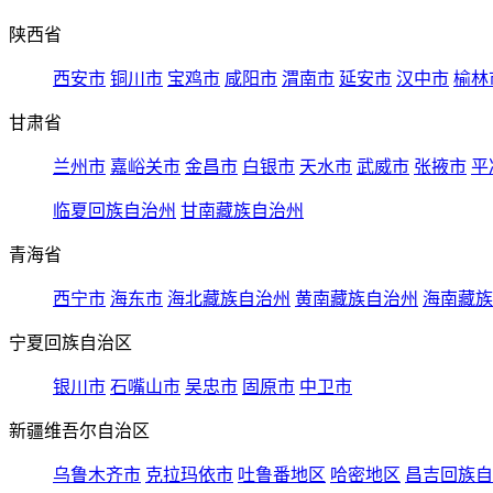
陕西省
西安市
铜川市
宝鸡市
咸阳市
渭南市
延安市
汉中市
榆林
甘肃省
兰州市
嘉峪关市
金昌市
白银市
天水市
武威市
张掖市
平
临夏回族自治州
甘南藏族自治州
青海省
西宁市
海东市
海北藏族自治州
黄南藏族自治州
海南藏族
宁夏回族自治区
银川市
石嘴山市
吴忠市
固原市
中卫市
新疆维吾尔自治区
乌鲁木齐市
克拉玛依市
吐鲁番地区
哈密地区
昌吉回族自