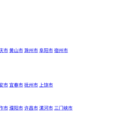
庆市
黄山市
滁州市
阜阳市
宿州市
安市
宜春市
抚州市
上饶市
作市
濮阳市
许昌市
漯河市
三门峡市