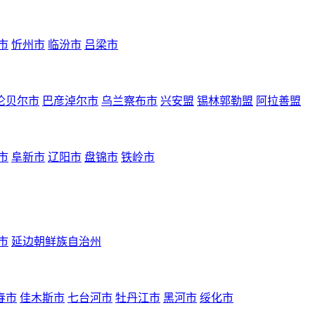
市
忻州市
临汾市
吕梁市
伦贝尔市
巴彦淖尔市
乌兰察布市
兴安盟
锡林郭勒盟
阿拉善盟
市
阜新市
辽阳市
盘锦市
铁岭市
市
延边朝鲜族自治州
春市
佳木斯市
七台河市
牡丹江市
黑河市
绥化市