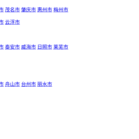
市
茂名市
肇庆市
惠州市
梅州市
市
云浮市
市
泰安市
威海市
日照市
莱芜市
市
舟山市
台州市
丽水市